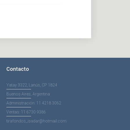
Contacto
Yatay 3322, Lanús, CP 1824
Buenos Aires, Argentina
Administración: 11 4218 3062
Ventas: 11 6730 9386
tirafondos_isadar@hotmail.com