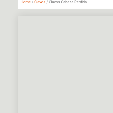
Home
/
Clavos
/ Clavos Cabeza Perdida