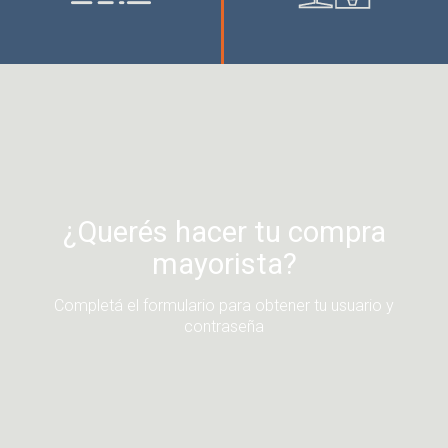
Rural
Energía
¿Querés hacer tu compra
mayorista?
Completá el formulario para obtener tu usuario y
contraseña