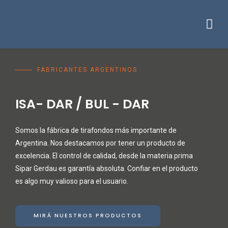
Ir
al
Me
Área De Clientes
Comprar En Fábrica
Acceso Empleados
contenido
FABRICANTES ARGENTINOS
ISA- DAR / BUL - DAR
Somos la fábrica de tirafondos más importante de
Argentina. Nos destacamos por tener un producto de
excelencia. El control de calidad, desde la materia prima
Sipar Gerdau es garantía absoluta. Confiar en el producto
es algo muy valioso para el usuario.
MIRÁ NUESTROS PRODUCTOS