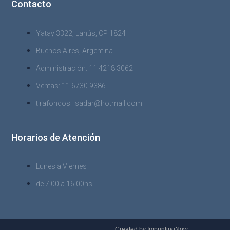
Contacto
Yatay 3322, Lanús, CP 1824
Buenos Aires, Argentina
Administración: 11 4218 3062
Ventas: 11 6730 9386
tirafondos_isadar@hotmail.com
Horarios de Atención
Lunes a Viernes
de 7:00 a 16:00hs.
Created by ImprintingNow