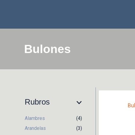
Ir
al
contenido
Bulones
Rubros
Bu
Alambres
(4)
Arandelas
(3)