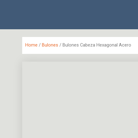
Ir
al
contenido
Home
/
Bulones
/ Bulones Cabeza Hexagonal Acero