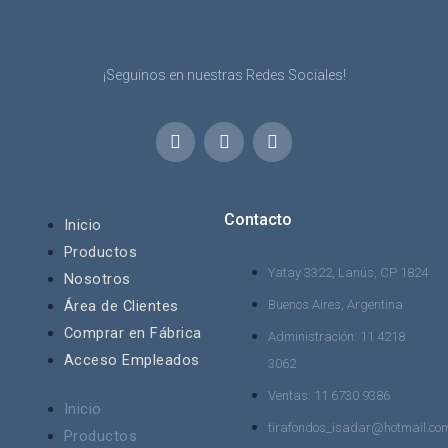
¡Seguinos en nuestras Redes Sociales!
W
I
F
h
n
a
a
s
c
t
t
e
s
a
b
a
g
o
Contacto
Inicio
p
r
o
Productos
p
a
k
m
-
Yatay 3322, Lanús, CP 1824
Nosotros
f
Área de Clientes
Buenos Aires, Argentina
Comprar en Fábrica
Administración: 11 4218
Acceso Empleados
3062
Ventas: 11 6730 9386
Inicio
tirafondos_isadar@hotmail.co
Productos